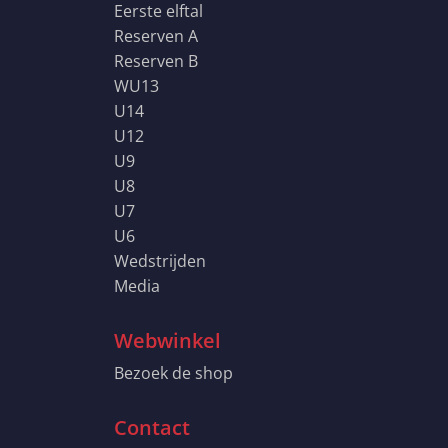
Eerste elftal
Reserven A
Reserven B
WU13
U14
U12
U9
U8
U7
U6
Wedstrijden
Media
Webwinkel
Bezoek de shop
Contact