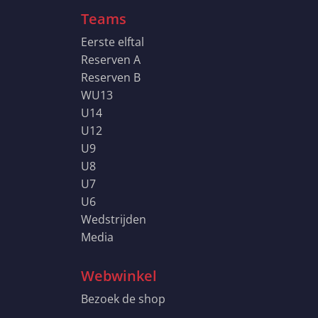
Teams
Eerste elftal
Reserven A
Reserven B
WU13
U14
U12
U9
U8
U7
U6
Wedstrijden
Media
Webwinkel
Bezoek de shop