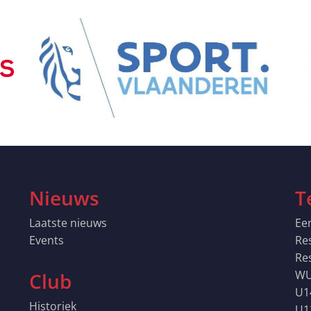
Nieuws
T
Laatste nieuws
Eer
Events
Re
Re
WU
Club
U1
Historiek
U1