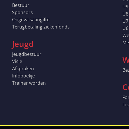
Bestuur
U9
Sponsors
U8
Ongevalsaangifte
U7
Terugbetaling ziekenfonds
U6
We
Jeugd
Me
Jeugdbestuur
W
Visie
Afspraken
Be
Infoboekje
Trainer worden
C
Fo
Ins