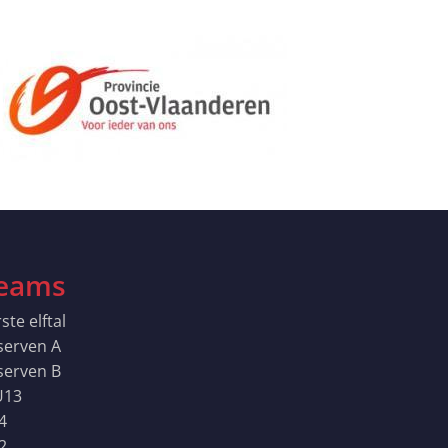
eams
ste elftal
serven A
serven B
13
4
2