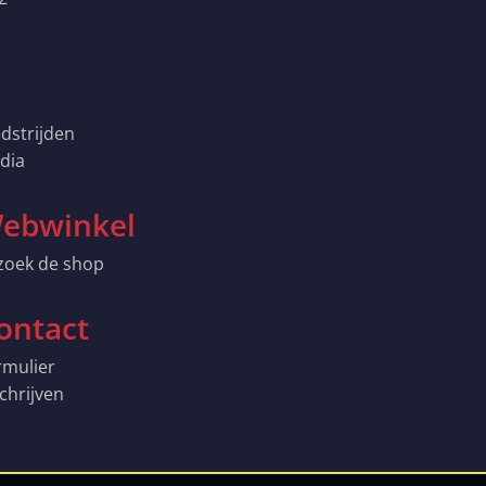
dstrijden
dia
ebwinkel
zoek de shop
ontact
rmulier
chrijven