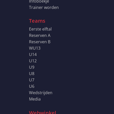
Infoboekje
Trainer worden
Teams
Eerste elftal
Reserven A
Reserven B
WU13
U14
U12
U9
U8
U7
U6
Wedstrijden
Media
Webwinkel