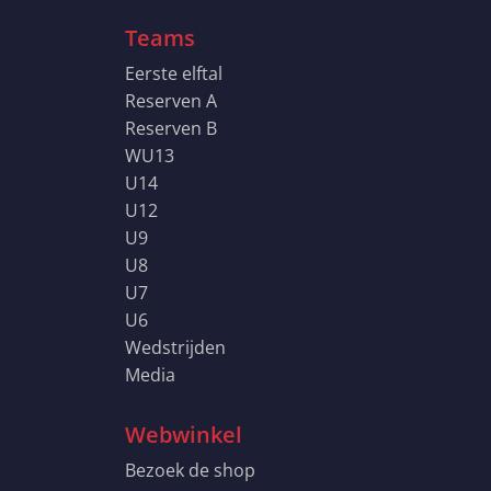
Teams
Eerste elftal
Reserven A
Reserven B
WU13
U14
U12
U9
U8
U7
U6
Wedstrijden
Media
Webwinkel
Bezoek de shop