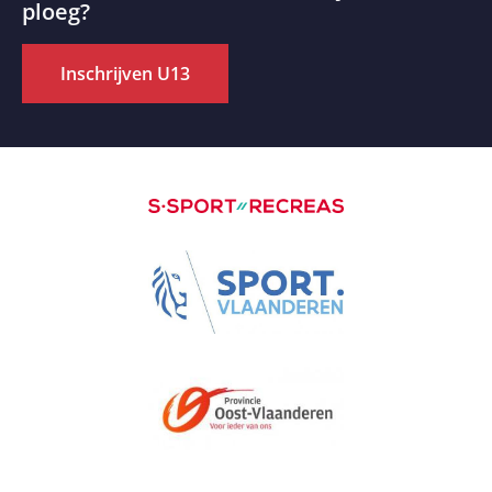
ploeg?
Inschrijven U13